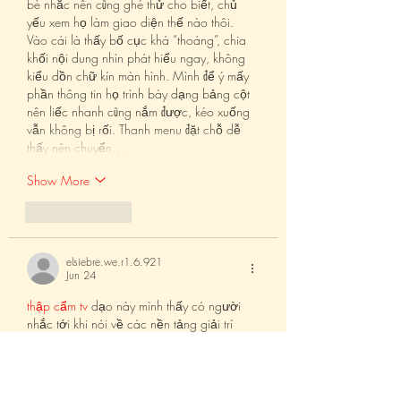
bè nhắc nên cũng ghé thử cho biết, chủ 
yếu xem họ làm giao diện thế nào thôi. 
Vào cái là thấy bố cục khá “thoáng”, chia 
khối nội dung nhìn phát hiểu ngay, không 
kiểu dồn chữ kín màn hình. Mình để ý mấy 
phần thông tin họ trình bày dạng bảng cột 
nên liếc nhanh cũng nắm được, kéo xuống 
vẫn không bị rối. Thanh menu đặt chỗ dễ 
thấy nên chuyển…
Show More
Like
Reply
elsiebre.we.r1.6.921
Jun 24
thập cẩm tv
 dạo này mình thấy có người 
nhắc tới khi nói về các nền tảng giải trí 
trực tuyến nên cũng thử mở vào xem cách 
họ bố trí giao diện ra sao. Mình không đi 
sâu vào nội dung hay từng trò cụ thể, mà 
chủ yếu quan sát cách các chuyên mục 