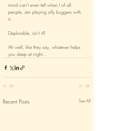
mind can’t even tell when I of all 
people, am playing silly buggers with 
it.
Deplorable, isn’t it?
Ah well, like they say, whatever helps 
you sleep at night…
Recent Posts
See All