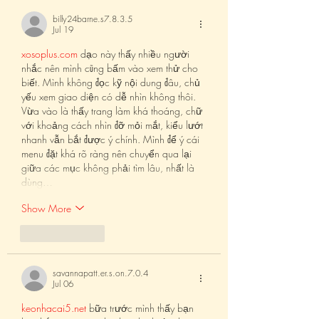
Anyway, so I
billy24barne.s7.8.3.5
Jul 19
xosoplus.com
 dạo này thấy nhiều người 
nhắc nên mình cũng bấm vào xem thử cho 
biết. Mình không đọc kỹ nội dung đâu, chủ 
yếu xem giao diện có dễ nhìn không thôi. 
Vừa vào là thấy trang làm khá thoáng, chữ 
với khoảng cách nhìn đỡ mỏi mắt, kiểu lướt 
nhanh vẫn bắt được ý chính. Mình để ý cái 
menu đặt khá rõ ràng nên chuyển qua lại 
giữa các mục không phải tìm lâu, nhất là 
dùng…
Show More
Like
Reply
savannapatt.er.s.on.7.0.4
Jul 06
keonhacai5.net
 bữa trước mình thấy bạn 