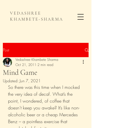
VEDASHREE
KHAMBETE-SHARMA
Post
Vedashree Khambete Sharma
Oct 21, 2011
2 min read
Mind Game
Updated:
Jun 7, 2021
So there was this time when I mocked 
the very idea of decaf. What’s the 
point, I wondered, of coffee that 
doesn’t keep you awake? It’s like non-
alcoholic beer or a cheap Mercedes 
Benz – a pointless exercise that 