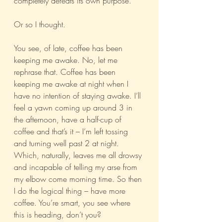
completely defeats its own purpose.
Or so I thought.
You see, of late, coffee has been 
keeping me awake. No, let me 
rephrase that. Coffee has been 
keeping me awake at night when I 
have no intention of staying awake. I’ll 
feel a yawn coming up around 3 in 
the afternoon, have a half-cup of 
coffee and that’s it – I’m left tossing 
and turning well past 2 at night. 
Which, naturally, leaves me all drowsy 
and incapable of telling my arse from 
my elbow come morning time. So then 
I do the logical thing – have more 
coffee. You’re smart, you see where 
this is heading, don’t you?