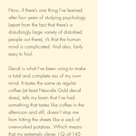
Now, if there’s one thing I’ve learned 
after four years of studying psychology 
(apart from the fact that there’s a 
disturbingly large variety of disturbed 
people out there), it’s that the human 
mind is complicated. And also, fairly 
easy to fool.
Decaf is what I’ve been using to make 
a total and complete ass of my own 
mind. It tastes the same as regular 
coffee (at least Nescafe Gold decaf 
does), tells my brain that I’ve had 
something that tastes like coffee in the 
afternoon and still, doesn’t stop me 
from hitting the sheets like a sack of 
overworked potatoes. Which means 
that my extremely clever, I.Q.-of-145 